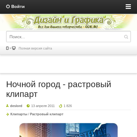
Войти
Полная версия сайта
Ночной город - растровый
клипарт
deslord
13 апреля 2011
1 826
Клипарты
/
Растровый клипарт