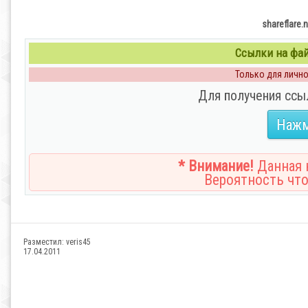
shareflare
Ссылки на файл
Только для личног
Для получения ссы
Нажм
* Внимание!
Данная н
Вероятность что
Разместил:
veris45
17.04.2011