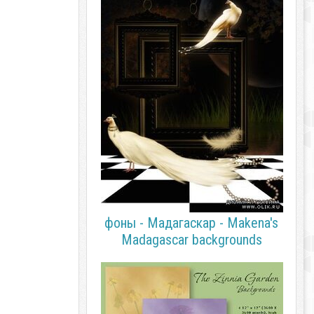
фоны - Мадагаскар - Makena's
Madagascar backgrounds