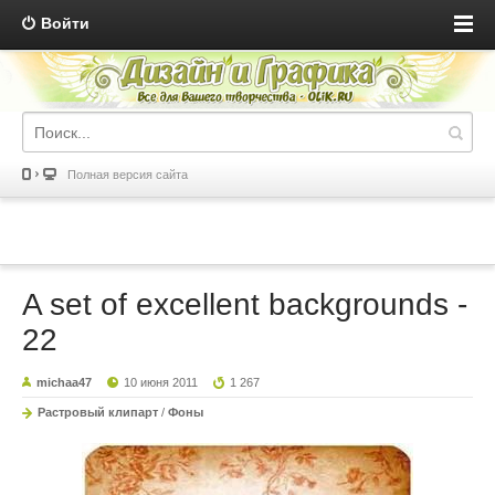
Войти
Полная версия сайта
A set of excellent backgrounds -
22
michaa47
10 июня 2011
1 267
Растровый клипарт
/
Фоны