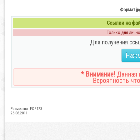
Формат jpg 
Ссылки на файл
Только для личног
Для получения ссы
Нажм
* Внимание!
Данная н
Вероятность что
Разместил:
FOZ123
26.06.2011