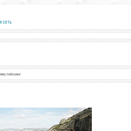
я сеть
тему пейзажи