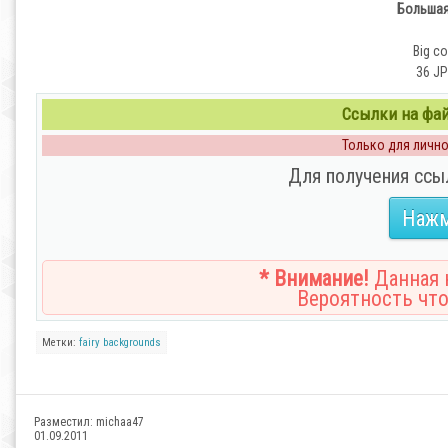
Большая
Big co
36 JP
Ссылки на файл
Только для личног
Для получения ссы
Нажм
* Внимание!
Данная н
Вероятность что
Метки:
fairy
backgrounds
Разместил:
michaa47
01.09.2011