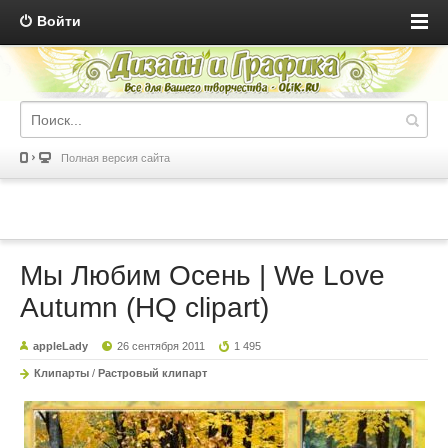
Войти
Полная версия сайта
Мы Любим Осень | We Love
Autumn (HQ clipart)
appleLady
26 сентября 2011
1 495
Клипарты
/
Растровый клипарт