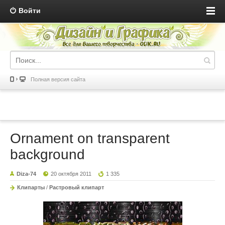
Войти
Полная версия сайта
Ornament on transparent
background
Diza-74
20 октября 2011
1 335
Клипарты
/
Растровый клипарт