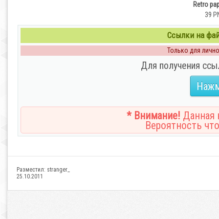
Retro pap
39 P
Ссылки на файл
Только для личног
Для получения ссы
Нажм
* Внимание!
Данная н
Вероятность что
Разместил:
stranger_
25.10.2011