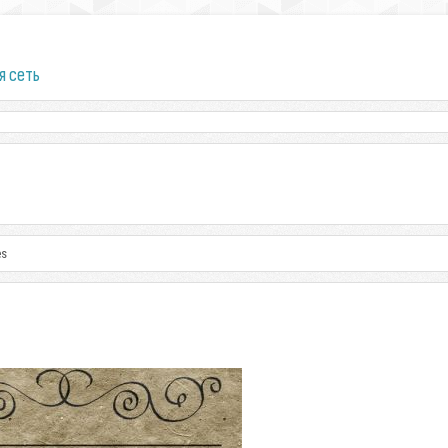
я сеть
es