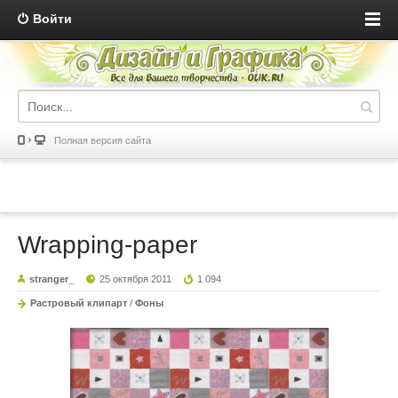
Войти
Полная версия сайта
Wrapping-paper
stranger_
25 октября 2011
1 094
Растровый клипарт
/
Фоны