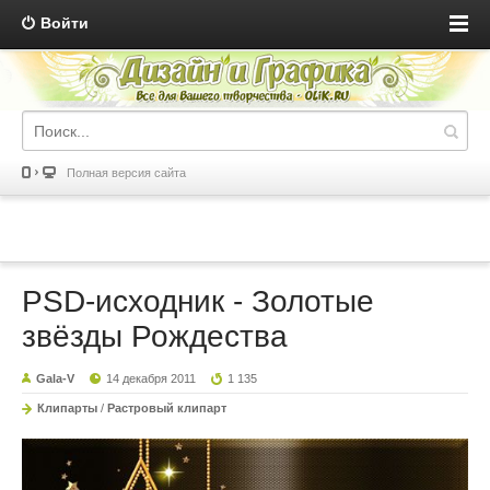
Войти
Полная версия сайта
PSD-исходник - Золотые
звёзды Рождества
Gala-V
14 декабря 2011
1 135
Клипарты
/
Растровый клипарт