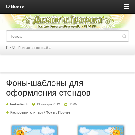
Войти
Полная версия сайта
Фоны-шаблоны для
оформления стендов
fantastisch
13 января 2012
3 305
Растровый клипарт
/
Фоны
/
Прочее