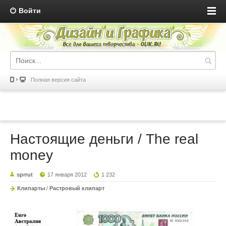
Войти
Полная версия сайта
Настоящие деньги / The real
money
sprrut
17 января 2012
1 232
Клипарты
/
Растровый клипарт