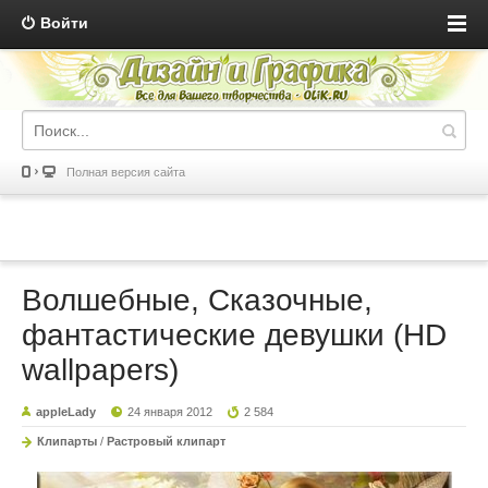
Войти
Полная версия сайта
Волшебные, Сказочные,
фантастические девушки (HD
wallpapers)
appleLady
24 января 2012
2 584
Клипарты
/
Растровый клипарт