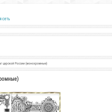
я сеть
аг царской России (монохромные)
хромные)