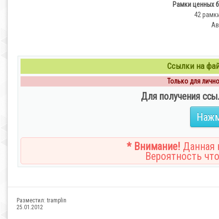
Рамки ценных б
42 рамки 
Ав
Ссылки на файл
Только для личног
Для получения ссы
Нажм
* Внимание!
Данная н
Вероятность что
Разместил:
tramplin
25.01.2012