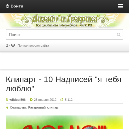
Войти
Полная версия сайта
Клипарт - 10 Надписей "я тебя
люблю"
wildcat506
26 января 2012
5 112
Клипарты
/
Растровый клипарт