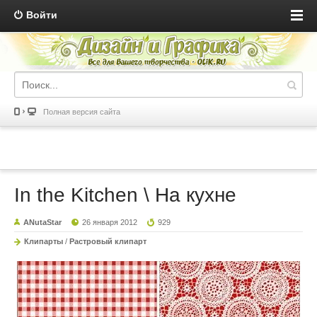
Войти
Полная версия сайта
In the Kitchen \ На кухне
ANutaStar
26 января 2012
929
Клипарты
/
Растровый клипарт