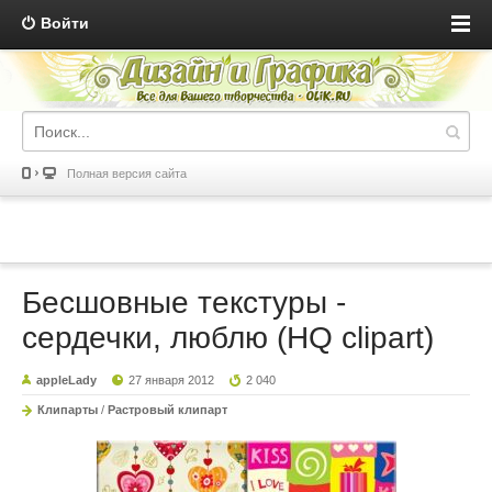
Войти
Полная версия сайта
Бесшовные текстуры -
сердечки, люблю (HQ clipart)
appleLady
27 января 2012
2 040
Клипарты
/
Растровый клипарт