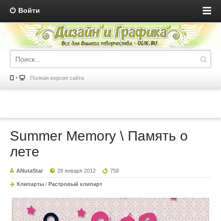
Войти
Полная версия сайта
Summer Memory \ Память о
лете
ANutaStar
28 января 2012
758
Клипарты
/
Растровый клипарт