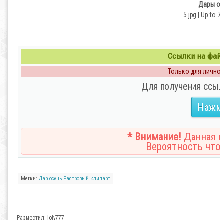
Дары о
5 jpg | Up to 
Ссылки на файл
Только для личног
Для получения ссы
Нажм
* Внимание!
Данная н
Вероятность что
Метки:
Дар
осень
Растровый клипарт
Разместил:
loly777