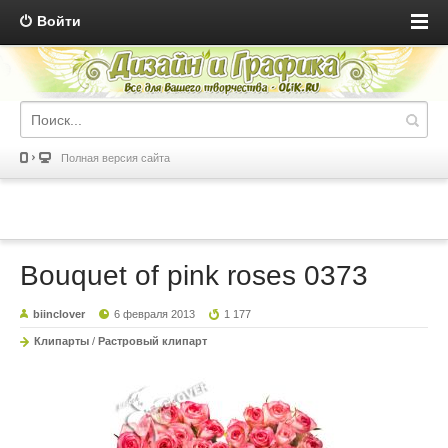
Войти
Полная версия сайта
Bouquet of pink roses 0373
biinclover
6 февраля 2013
1 177
Клипарты
/
Растровый клипарт