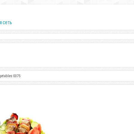
я сеть
getables 0375