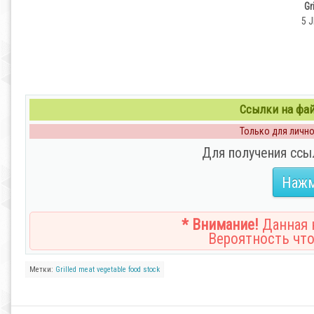
Gr
5 J
Ссылки на файл
Только для личног
Для получения ссы
Нажм
* Внимание!
Данная н
Вероятность что
Метки:
Grilled
meat
vegetable
food
stock