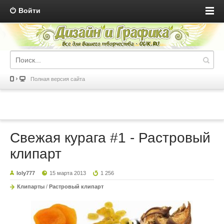
Войти
Полная версия сайта
Свежая курага #1 - Растровый
клипарт
loly777
15 марта 2013
1 256
Клипарты
/
Растровый клипарт