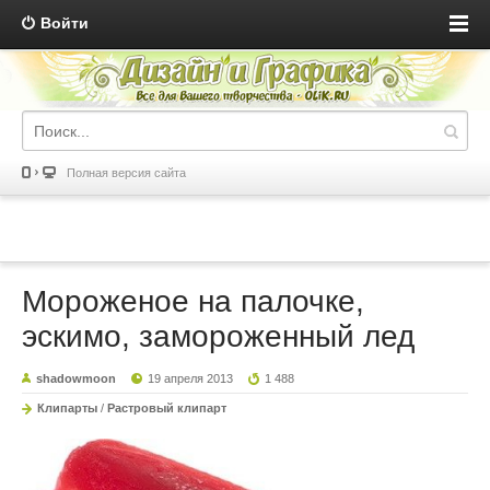
Войти
Полная версия сайта
Мороженое на палочке,
эскимо, замороженный лед
shadowmoon
19 апреля 2013
1 488
Клипарты
/
Растровый клипарт