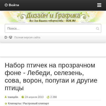
Войти
Полная версия сайта
Набор птичек на прозрачном
фоне - Лебеди, селезень,
сова, ворон, попугаи и другие
птицы
tramplin
24 апреля 2013
2 288
Клипарты
/
Растровый клипарт