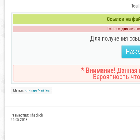
Tea |
Ссылки на файл
Только для личног
Для получения ссы
Нажм
* Внимание!
Данная н
Вероятность что
Метки:
клипарт
Чай
Tea
Разместил:
shadi-di
26.05.2013