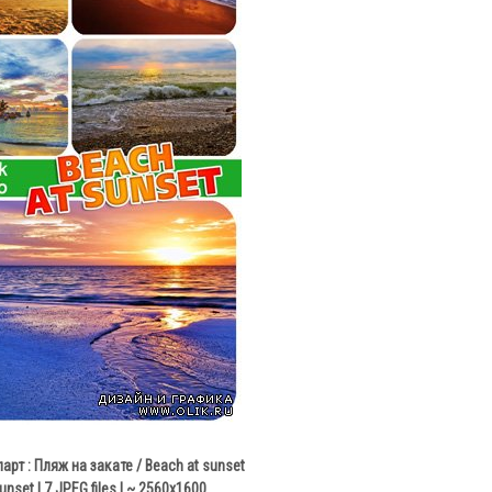
рт : Пляж на закате / Beach at sunset
unset | 7 JPEG files | ~ 2560x1600