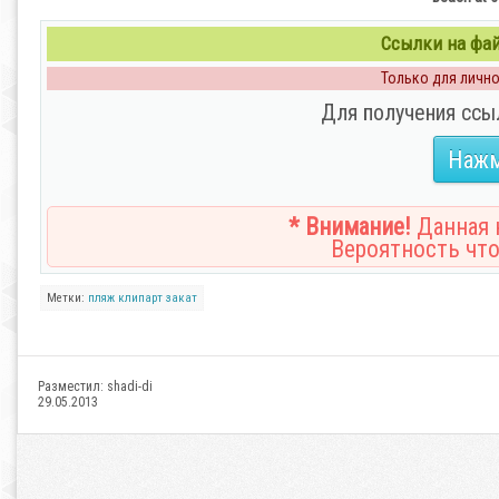
Ссылки на файл
Только для личног
Для получения ссы
Нажм
* Внимание!
Данная н
Вероятность что
Метки:
пляж
клипарт
закат
Разместил:
shadi-di
29.05.2013