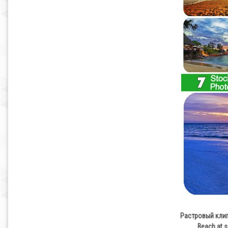
Растровый клипа
Beach at s