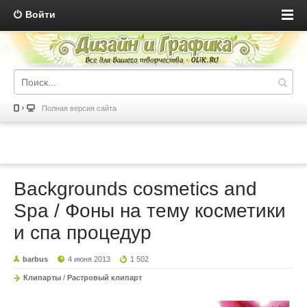
Войти
Полная версия сайта
Backgrounds cosmetics and
Spa / Фоны на тему косметики
и спа процедур
barbus
4 июня 2013
1 502
Клипарты
/
Растровый клипарт