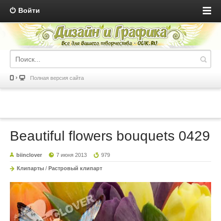
Войти
Полная версия сайта
Beautiful flowers bouquets 0429
biinclover
7 июня 2013
979
Клипарты
/
Растровый клипарт