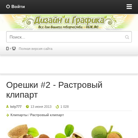
Войти
Полная версия сайта
Орешки #2 - Растровый
клипарт
loly777
13 июня 2013
1 028
Клипарты
/
Растровый клипарт