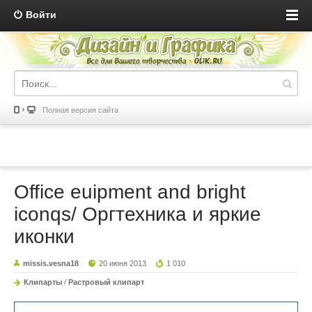
Войти
Полная версия сайта
Office euipment and bright
iconqs/ Оргтехника и яркие
иконки
missis.vesna18
20 июня 2013
1 010
Клипарты
/
Растровый клипарт