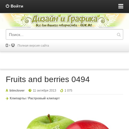
Войти
Полная версия сайта
Fruits and berries 0494
biinclover
11 октября 2013
1 075
Клипарты
/
Растровый клипарт