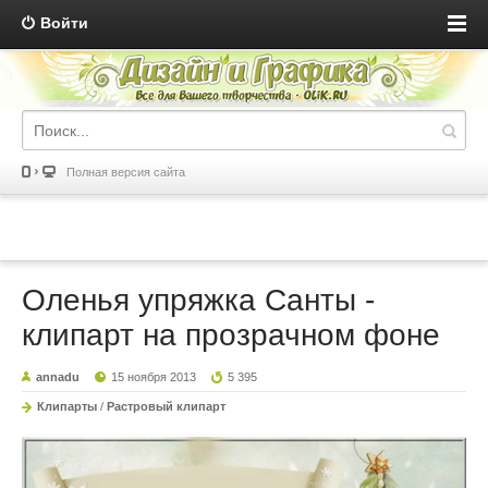
Войти
Полная версия сайта
Оленья упряжка Санты -
клипарт на прозрачном фоне
annadu
15 ноября 2013
5 395
Клипарты
/
Растровый клипарт