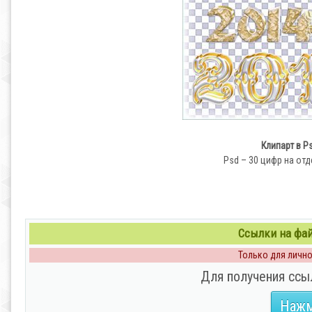
Клипарт в P
Psd – 30 цифр на отде
Ссылки на файл
Только для личног
Для получения ссы
Нажм