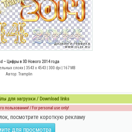
sd – Цифры в 3D Нового 2014 года
льных слоях | 3543 x 4543 | 300 dpi | 167 MB
Автор: Tramplin
ы для загрузки / Download links
о пользования! / For personal use only!
лок, посмотрите короткую рекламу
ите для просмотра