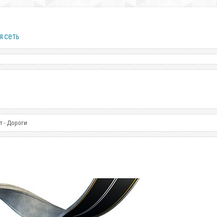
я сеть
т - Дороги