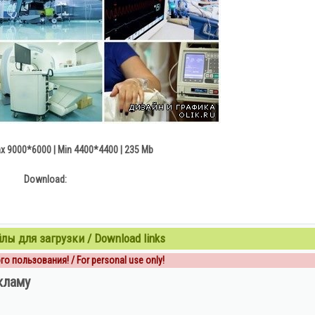
ax 9000*6000 | Min 4400*4400 | 235 Mb
Download:
ы для загрузки / Download links
о пользования! / For personal use only!
кламу