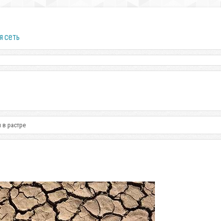
я сеть
 в растре