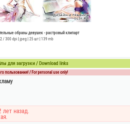
ельные образы девушек - растровый клипарт
 / 300 dpi | jpeg | 25 шт | 139 mb
ы для загрузки / Download links
о пользования! / For personal use only!
кламу
 лет назад.
ая.