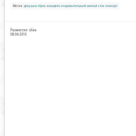
Метки:
девушки
образ
акварель
очаровытельный
милый
сток
клипарт
Разместил:
uliaa
08.04.2015