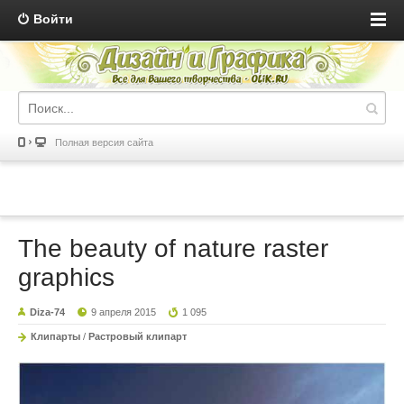
Войти
Полная версия сайта
The beauty of nature raster
graphics
Diza-74
9 апреля 2015
1 095
Клипарты
/
Растровый клипарт