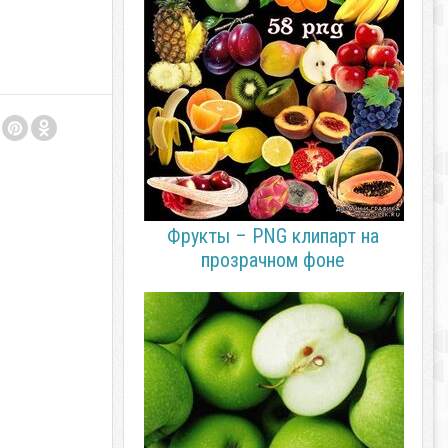
Фрукты – PNG клипарт на
прозрачном фоне