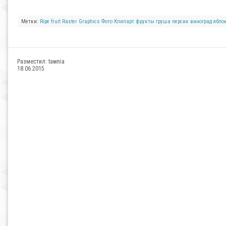
Метки:
Ripe
fruit
Raster
Graphics
Фото
Клипарт
фрукты
груша
персик
виноград
ябло
Разместил:
tawnia
18.06.2015