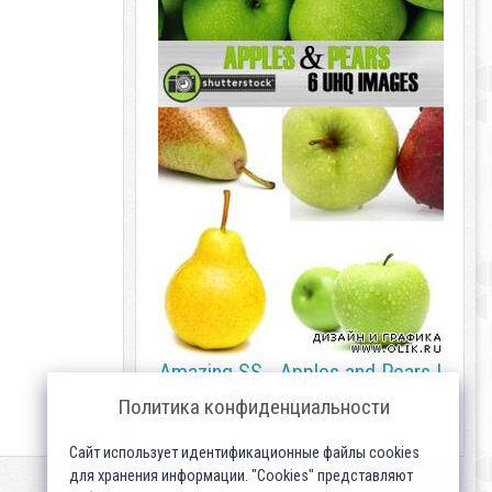
Amazing SS - Apples and Pears |
Яблоки и груши
Политика конфиденциальности
Сайт использует идентификационные файлы cookies
для хранения информации. "Cookies" представляют