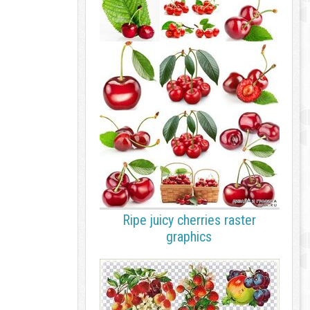
Ripe juicy cherries raster
graphics