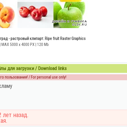
рад - растровый клипарт. Ripe fruit Raster Graphics
| MAX 5000 x 4000 PX | 120 Mb
ы для загрузки / Download links
о пользования! / For personal use only!
кламу
 лет назад.
ая.