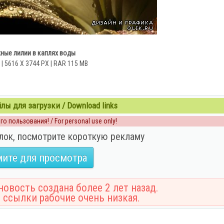
ные лилии в каплях воды
 | 5616 X 3744 PX | RAR 115 MB
ы для загрузки / Download links
о пользования! / For personal use only!
лок, посмотрите короткую рекламу
ите для просмотра
овость создана более 2 лет назад.
 ссылки рабочие очень низкая.