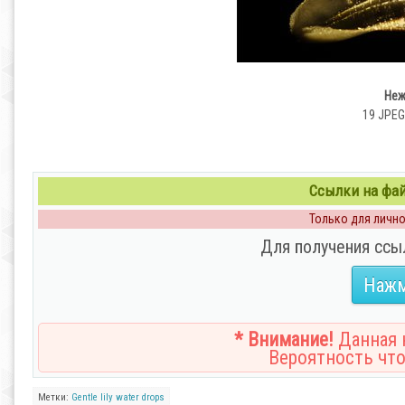
Неж
19 JPEG
Ссылки на файл
Только для личног
Для получения ссы
Нажм
* Внимание!
Данная н
Вероятность что
Метки:
Gentle
lily
water drops