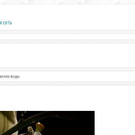
я сеть
каплях воды