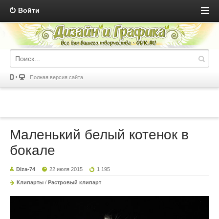
Войти
Полная версия сайта
Маленький белый котенок в
бокале
Diza-74
22 июля 2015
1 195
Клипарты
/
Растровый клипарт