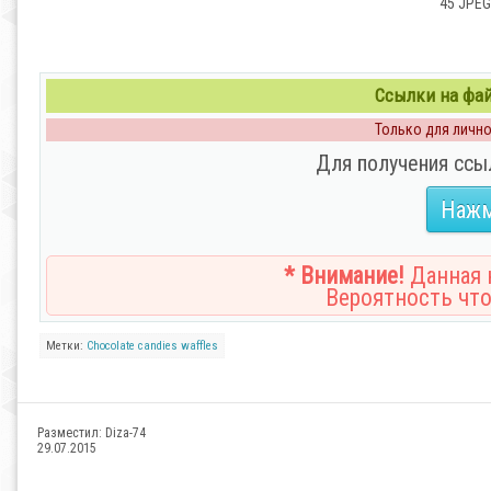
45 JPEG
Ссылки на файл
Только для личног
Для получения ссы
Нажм
* Внимание!
Данная н
Вероятность что
Метки:
Chocolate
candies
waffles
Разместил:
Diza-74
29.07.2015