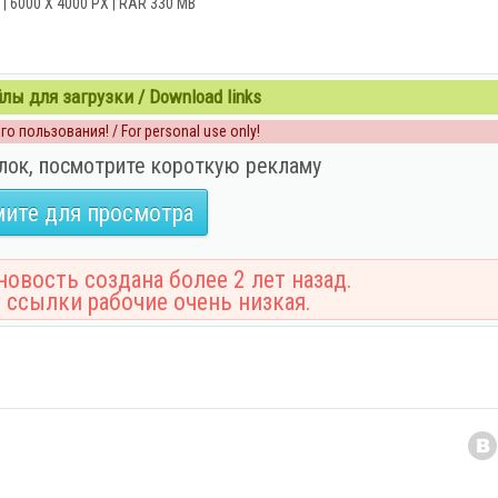
 | 6000 X 4000 PX | RAR 330 MB
ы для загрузки / Download links
о пользования! / For personal use only!
лок, посмотрите короткую рекламу
ите для просмотра
овость создана более 2 лет назад.
 ссылки рабочие очень низкая.