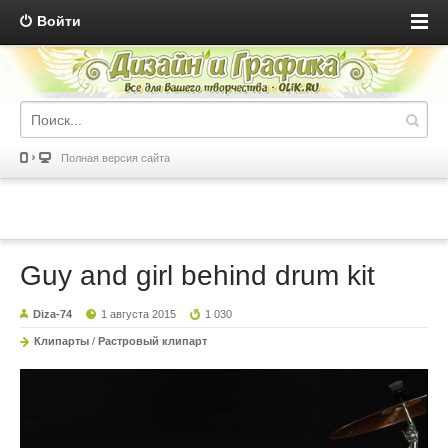
Войти
Полная версия сайта
Guy and girl behind drum kit
Diza-74
1 августа 2015
1 030
Клипарты
/
Растровый клипарт