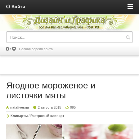
Войти
Полная версия сайта
Ягодное мороженое и
листочки мяты
natalivesna
2 августа 2015
995
Клипарты
/
Растровый клипарт