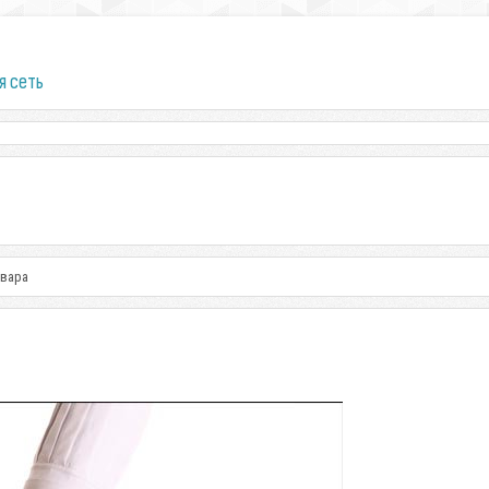
я сеть
овара