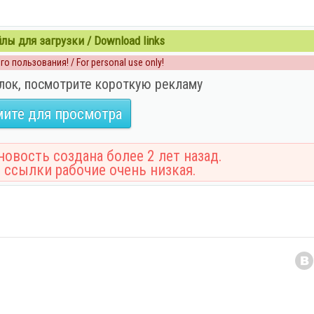
ы для загрузки / Download links
о пользования! / For personal use only!
лок, посмотрите короткую рекламу
ите для просмотра
овость создана более 2 лет назад.
 ссылки рабочие очень низкая.