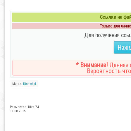
Ссылки на файл
Только для личног
Для получения ссы
Нажм
* Внимание!
Данная н
Вероятность что
Метки:
Dish
chef
Разместил:
Diza-74
11.08.2015