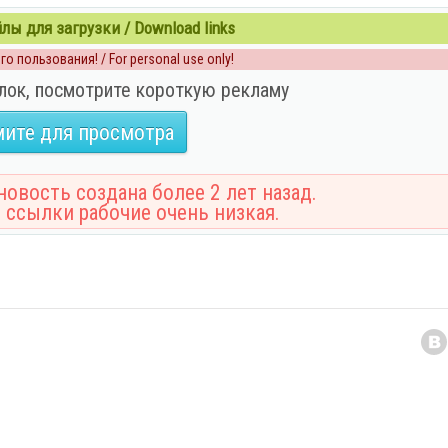
ы для загрузки / Download links
о пользования! / For personal use only!
лок, посмотрите короткую рекламу
ите для просмотра
овость создана более 2 лет назад.
 ссылки рабочие очень низкая.