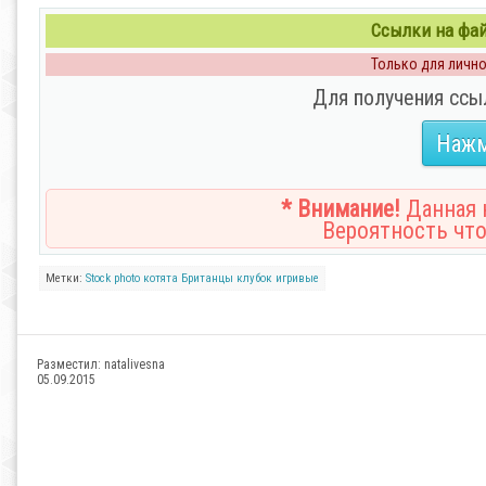
Ссылки на файл
Только для личног
Для получения ссы
Нажм
* Внимание!
Данная н
Вероятность что
Метки:
Stock photo
котята
Британцы
клубок
игривые
Разместил:
natalivesna
05.09.2015