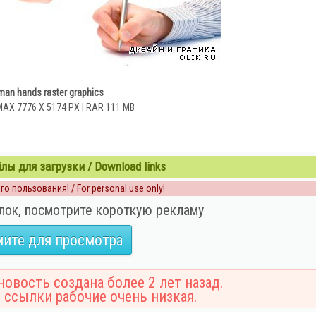
an hands raster graphics
MAX 7776 X 5174 PX | RAR 111 MB
ы для загрузки / Download links
о пользования! / For personal use only!
лок, посмотрите короткую рекламу
ите для просмотра
овость создана более 2 лет назад.
 ссылки рабочие очень низкая.