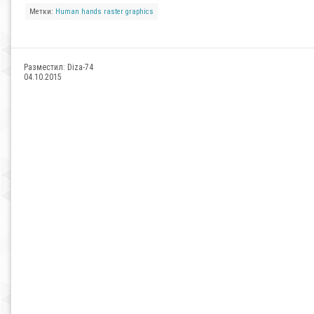
Метки:
Human
hands
raster
graphics
Разместил:
Diza-74
04.10.2015