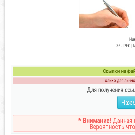
Hum
36 JPEG | 
Ссылки на файл
Только для личног
Для получения ссы
Нажм
* Внимание!
Данная н
Вероятность что