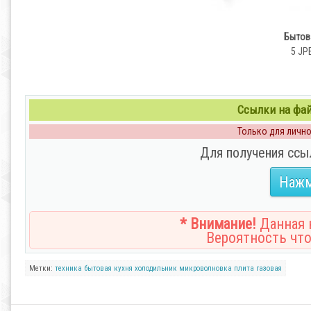
Бытова
5 JP
Ссылки на файл
Только для личног
Для получения ссы
Нажм
* Внимание!
Данная н
Вероятность что
Метки:
техника
бытовая
кухня
холодильник
микроволновка
плита
газовая