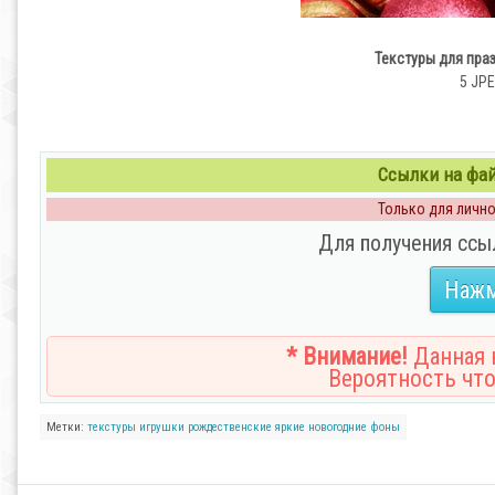
Текстуры для пра
5 JPE
Ссылки на файл
Только для личног
Для получения ссы
Нажм
* Внимание!
Данная н
Вероятность что
Метки:
текстуры
игрушки
рождественские
яркие
новогодние
фоны