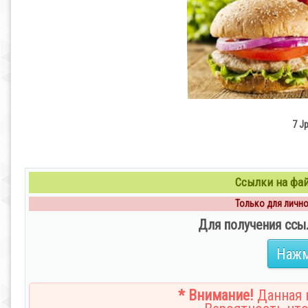
7 J
Ссылки на файл
Только для личног
Для получения ссы
Нажм
* Внимание!
Данная н