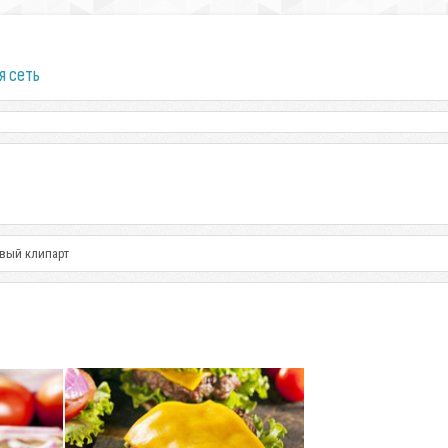
я сеть
овый клипарт