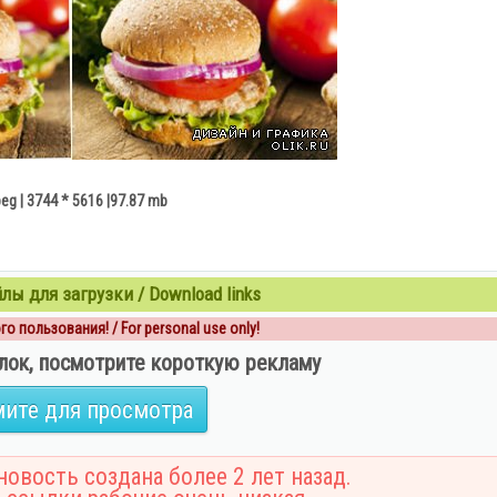
peg | 3744 * 5616 |97.87 mb
ы для загрузки / Download links
о пользования! / For personal use only!
лок, посмотрите короткую рекламу
ите для просмотра
овость создана более 2 лет назад.