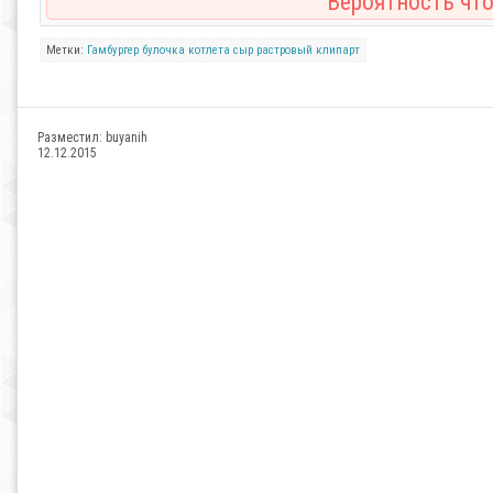
Вероятность что
Метки:
Гамбургер
булочка
котлета
сыр
растровый клипарт
Разместил:
buyanih
12.12.2015